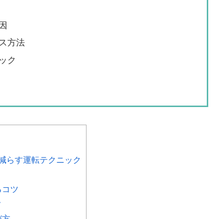
因
ス方法
ック
減らす運転テクニック
るコツ
ク
び方