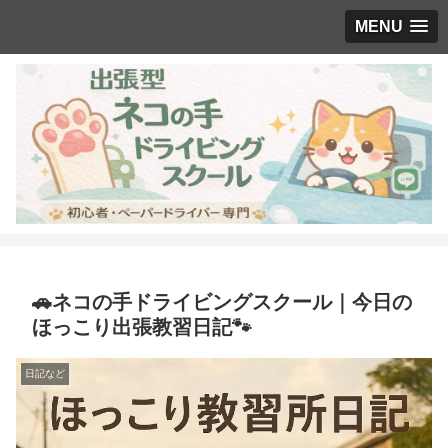
MENU
🚗ネコの手ドライビングスクール｜今日の
ほっこり出張教習日記🐾
日記など