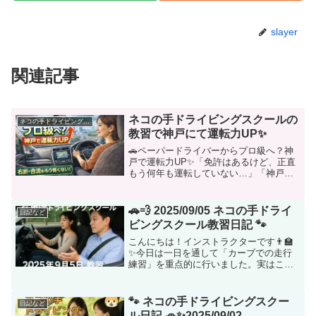
slayer
関連記事
ネコの手ドライビングスクールの
ネコの手ドライビングスクールについて
教習で神戸にて運転力UP✨
🚗ペーパードライバーからプロ級へ？神
戸で運転力UP✨「免許はあるけど、正直
もう何年も運転していない…」「神戸の
道、難しすぎて無理💦」「右折・合流が
怖くて心臓がもたない😣」そんなペーパ
ードライバーあるある、あなたも思い当
🚗💨 2025/09/05 ネコの手ドライ
日記など
たりませんか？神戸は✔...
ビングスクール教習日記 🐾
こんにちは！インストラクターです👨‍🏫
✨今日は一日を通して「カーブでの走行
練習」を重点的に行いました。実はこの
カーブ走行、初心者やペーパードライバ
ーさんにとって大きな壁のひとつなんで
す🌀。なぜかというと…多くの方が 直線
🐾 ネコの手ドライビングスクー
日記など
では落ち着いて運転で...
ル日記 🚗✨2025/09/02