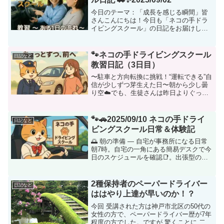
今日のテーマ：「成長を感じる瞬間」皆
さんこんにちは！今日も「ネコの手ドラ
イビングスクール」の日記をお届けしま
す😺🚘毎日の教習で感じること、学びに
なることをこうして文字に残すのは、自
分たちにとっても成長の記録。読んでく
🐾ネコの手ドライビングスクール
日記など
ださる方に少しでも「運転...
教習日記（3日目）
〜駐車と方向転換に挑戦！“運転できる”自
信が少しずつ芽生えた日〜朝から少し曇
り空☁️でも、生徒さんは昨日よりぐっと
表情が柔らかく、車に乗り込む足取りも
軽やかでした。今日は、いよいよ 「駐
車」と「方向転換」 にチャレンジする
🐾🚗2025/09/10 ネコの手ドライ
日記など
日。路上を走るだけ...
ビングスクール日常＆体験記
🌅 朝の準備 ― 自宅が事務所になる日常
朝7時。自宅の一角にある簡易デスクで今
日のスケジュールを確認📑。出張型の
「ネコの手ドライビングスクール」で
は、事務所という場所はありません。書
類整理や受講生からの連絡確認はすべて
2種保持者のペーパードライバー
日記など
自宅で行います🏠。壁に...
ははやり上達が早いのか！？
今回 受講された方は神戸市北区の50代の
女性の方で、ペーパードライバー歴が7年
程度の方でした。ですが 驚くことに 二種