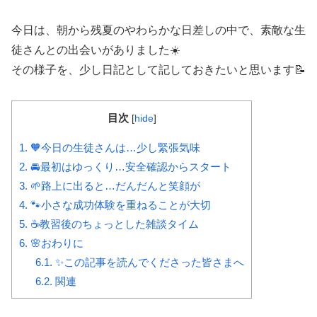
今日は、朝から残夏のやわらかな日差しの中で、素敵な生
徒さんとの出会いがありました☀️
その様子を、少し日記として記しておきたいと思います📝
目次
[
hide
]
1.
🧡今日の生徒さんは…少し緊張気味
2.
🚘最初はゆっくり…安全確認からスタート
3.
🌱路上に出ると…だんだんと笑顔が
4.
🐾小さな成功体験を重ねることが大切
5.
☕教習後のちょっとした雑談タイム
6.
🌸おわりに
6.1.
✨この記事を読んでくださった皆さまへ
6.2.
関連