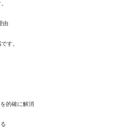
す。
理由
感です。
安を的確に解消
める