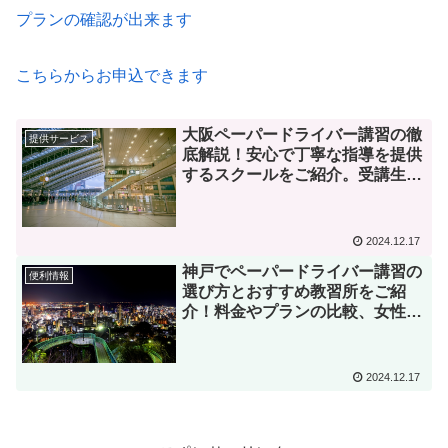
プランの確認が出来ます
こちらからお申込できます
大阪ペーパードライバー講習の徹
提供サービス
底解説！安心で丁寧な指導を提供
するスクールをご紹介。受講生の
声や料金、お得なプラン情報も掲
載。地域別や女性向けスクールも
紹介。
2024.12.17
神戸でペーパードライバー講習の
便利情報
選び方とおすすめ教習所をご紹
介！料金やプランの比較、女性に
人気の教習所、実績豊富な指導員
等、充実したサポートで安心して
運転技術を習得しましょう。
2024.12.17